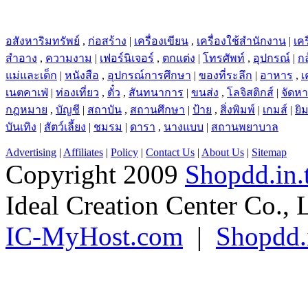
อสังหาริมทรัพย์
,
ก่อสร้าง
|
เครื่องเขียน
,
เครื่องใช้สำนักงาน
|
เคร
สำอาง
,
ความงาม
|
เฟอร์นิเจอร์
,
ตกแต่ง
|
โทรศัพท์
,
อุปกรณ์
|
ก
แม่และเด็ก
|
หนังสือ
,
อุปกรณ์การศึกษา
|
ของที่ระลึก
|
อาหาร
,
เ
เนตคาเฟ่
|
ท่องเที่ยว
,
ตั๋ว
,
สันทนาการ
|
ขนส่ง
,
โลจิสติกส์
|
จัดห
กฎหมาย
,
บัญชี
|
สถาบัน
,
สถานศึกษา
|
ป้าย
,
สิ่งพิมพ์
|
เกมส์
|
ยิ
บันเทิง
|
สัตว์เลี้ยง
|
ชมรม
|
ดารา
,
นางแบบ
|
สถานพยาบาล
Advertising
|
Affiliates
|
Policy
|
Contact Us
|
About Us
|
Sitemap
Copyright 2009
Shopdd.in.
Ideal Creation Center Co., 
IC-MyHost.com
|
Shopdd.