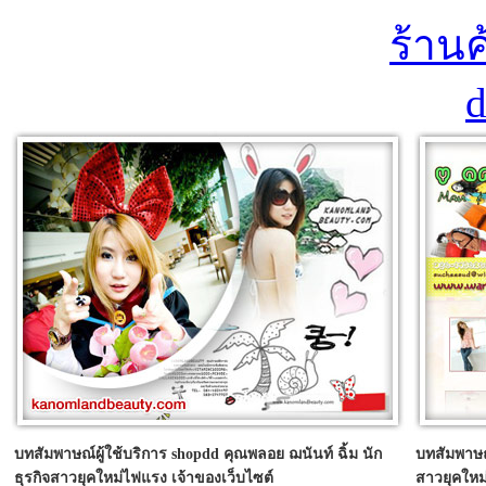
บทสัมพาษณ์ผู้ใช้บริการ shopdd คุณพลอย ฌนันท์ ฉิ้ม นัก
บทสัมพาษณ์
ธุรกิจสาวยุคใหม่ไฟแรง เจ้าของเว็บไซต์
สาวยุคใหม่