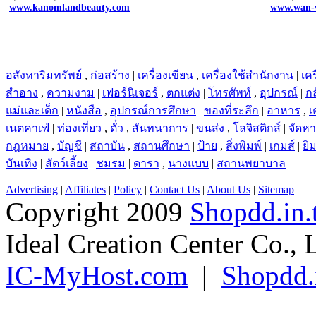
www.kanomlandbeauty.com
www.wan-
อสังหาริมทรัพย์
,
ก่อสร้าง
|
เครื่องเขียน
,
เครื่องใช้สำนักงาน
|
เคร
สำอาง
,
ความงาม
|
เฟอร์นิเจอร์
,
ตกแต่ง
|
โทรศัพท์
,
อุปกรณ์
|
ก
แม่และเด็ก
|
หนังสือ
,
อุปกรณ์การศึกษา
|
ของที่ระลึก
|
อาหาร
,
เ
เนตคาเฟ่
|
ท่องเที่ยว
,
ตั๋ว
,
สันทนาการ
|
ขนส่ง
,
โลจิสติกส์
|
จัดห
กฎหมาย
,
บัญชี
|
สถาบัน
,
สถานศึกษา
|
ป้าย
,
สิ่งพิมพ์
|
เกมส์
|
ยิ
บันเทิง
|
สัตว์เลี้ยง
|
ชมรม
|
ดารา
,
นางแบบ
|
สถานพยาบาล
Advertising
|
Affiliates
|
Policy
|
Contact Us
|
About Us
|
Sitemap
Copyright 2009
Shopdd.in.
Ideal Creation Center Co., 
IC-MyHost.com
|
Shopdd.